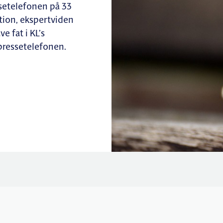
ssetelefonen på 33
tion, ekspertviden
e fat i KL’s
 pressetelefonen.