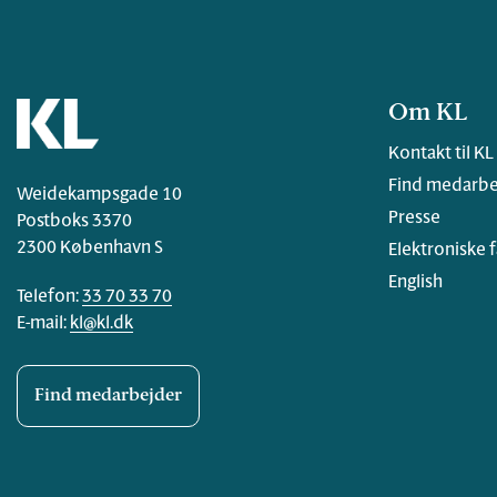
Om KL
Kontakt til KL
Find medarbe
Weidekampsgade 10
Presse
Postboks 3370
2300 København S
Elektroniske 
English
Telefon:
33 70 33 70
E-mail:
kl@kl.dk
Find medarbejder