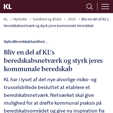
Tilbage til
KL
Nyheder
Sundhed og Ældre
2025
Bliv en del af KL’s
beredskabsnetværk og styrk jeres kommunale beredskab
Nyhed
Beredskab
Sundhed
...
Bliv en del af KL’s
beredskabsnetværk og styrk jeres
kommunale beredskab
KL har i lyset af det nye alvorlige risiko- og
trusselsbillede besluttet at etablere et
beredskabsnetværk. Netværket skal give
mulighed for at drøfte kommunal praksis på
beredskabsområdet og give ny inspiration fra