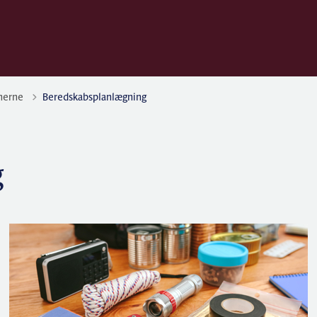
nerne
Beredskabsplanlægning
g