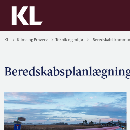
Tilbage til
KL
Klima og Erhverv
Teknik og miljø
Beredskab i kommu
Beredskabsplanlægnin