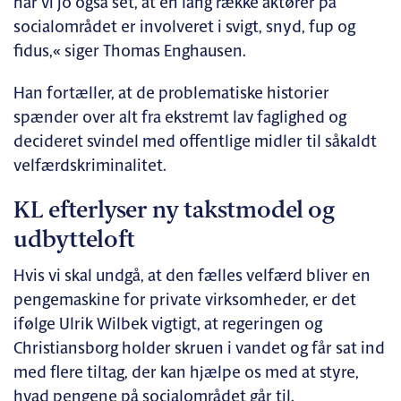
har vi jo også set, at en lang række aktører på
socialområdet er involveret i svigt, snyd, fup og
fidus,« siger Thomas Enghausen.
Han fortæller, at de problematiske historier
spænder over alt fra ekstremt lav faglighed og
decideret svindel med offentlige midler til såkaldt
velfærdskriminalitet.
KL efterlyser ny takstmodel og
udbytteloft
Hvis vi skal undgå, at den fælles velfærd bliver en
pengemaskine for private virksomheder, er det
ifølge Ulrik Wilbek vigtigt, at regeringen og
Christiansborg holder skruen i vandet og får sat ind
med flere tiltag, der kan hjælpe os med at styre,
hvad pengene på socialområdet går til.