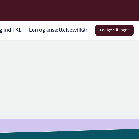
g ind i KL
Løn og ansættelsesvilkår
Ledige stillinger